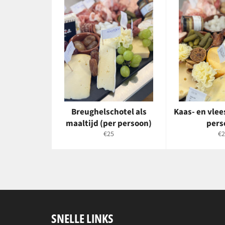
Breughelschotel als
Kaas- en vlee
maaltijd (per persoon)
pers
Normale
No
€25
€2
prijs
pri
SNELLE LINKS