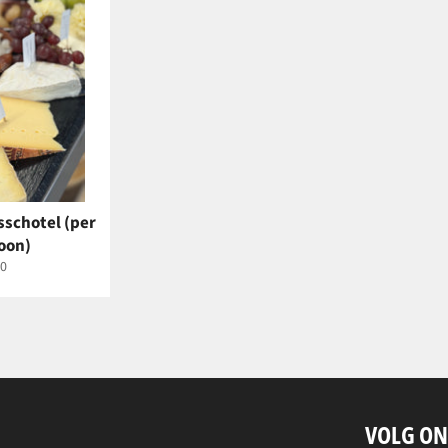
sschotel (per
oon)
rmale
0
js
VOLG ON