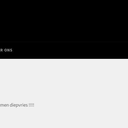
R ONS
en diepvries !!!!