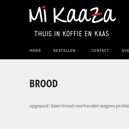
Meteen
naar
de
content
HOME
BESTELLEN
CONTACT
OVE
BROOD
opgepast! Geen brood voorhanden wegens problem