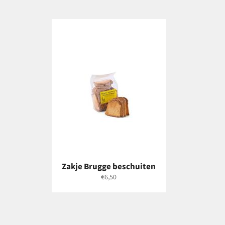
Zakje Brugge beschuiten
Normale
€6,50
prijs